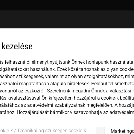
USA
español
Mexico
中文
english
 kezelése
Japan
magyar
is felhasználói élményt nyújtsunk Önnek honlapunk használata 
lgáltatásokat használunk. Ezek közé tartoznak az olyan cookie-
ásához szükségesek, valamint az olyan szolgáltatásokhoz, min
használói magatartásán alapuló hirdetések. Például felismerhető
yanarról az eszközről. Szeretnénk megadni Önnek a választási 
Vállalat
ítás kiválasztásával Ön kifejezetten hozzájárul a cookie-k beállí
álatához az adatvédelmi szabályzatnak megfelelően. A hozzá
atához. Hozzájárulását bármikor visszavonhatja az adatvédelmi
Vezetéknév
ookie-k / Technikailag szükséges cookie-k
Marketingc