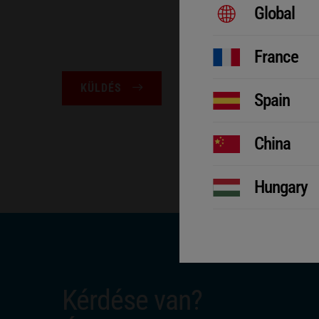
Global
France
KÜLDÉS
Spain
China
Hungary
Kérdése van?