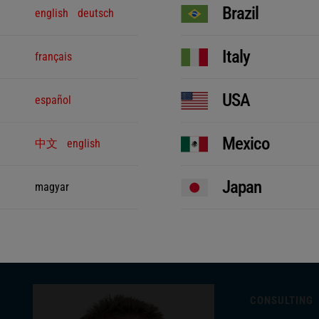
Brazil
english
deutsch
Italy
français
USA
español
Mexico
中文
english
Japan
magyar
CONSULTING