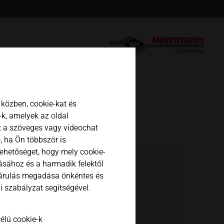
english
español
日本語
közben, cookie-kat és
k, amelyek az oldal
t a szöveges vagy videochat
, ha Ön többször is
lehetőséget, hogy mely cookie-
tásához és a harmadik felektől
járulás megadása önkéntes és
 szabályzat segítségével.
élú cookie-k