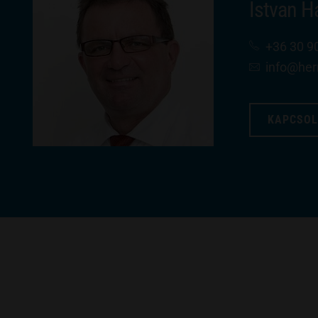
Istvan 
+36 30 9
info​@he
KAPCSOL