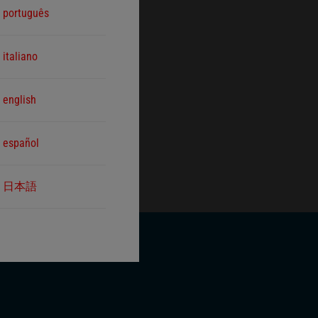
português
italiano
english
español
日本語