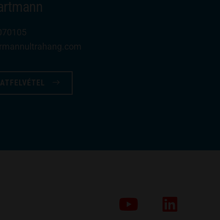
Hartmann
070105
rrmannultrahang​.com
ATFELVÉTEL
YouTube
LinkedIn