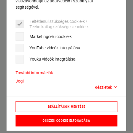
visszavonhatja az adatvédelmi szabályzat
segítségével.
Feltétlenül szükséges cookie-k /
Technikailag szükséges cookie-k
Marketingcélú cookie-k
YouTube-videók integrálása
Youku videók integrálása
További információk
Jogi
Részletek
BEÁLLÍTÁSOK MENTÉSE
ÖSSZES COOKIE ELFOGADÁSA