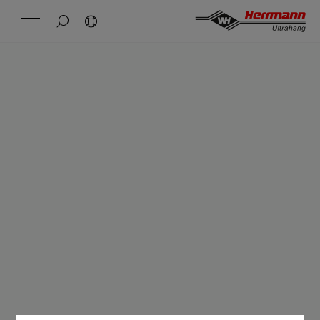
Spain
español
Oldalkeresés elrejtése
Keresés
USA
english
Kapcsolat
Kezdőlap
China
中文
english
Herrmann Engineering
Mexico
español
Szolgáltatás
Hungary
magyar
Japan
日本語