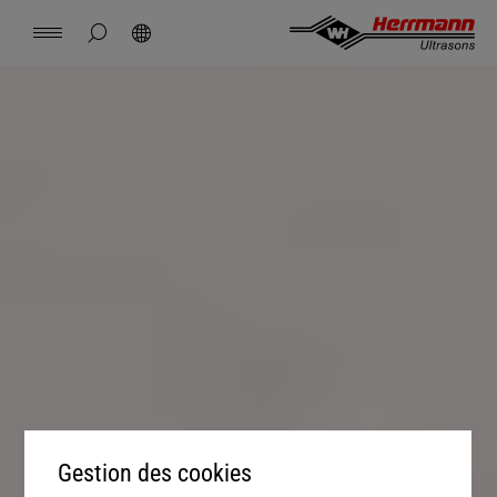
Spain
español
masquer la recherche de page
Rechercher
USA
english
Contact
Sites
Actualités
Emploi
Téléchargements
Accueil
China
中文
english
Herrmann Engineering
Mexico
español
Solutions par secteur
Hungary
magyar
Soudage par ultrasons
Japan
日本語
Produits
Entreprise
Gestion des cookies