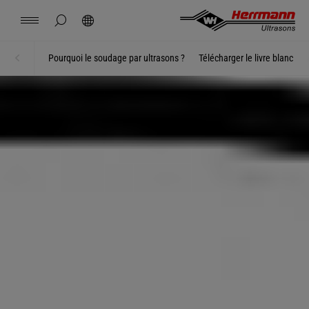
Spain
español
masquer la recherche de page
Rechercher
USA
english
Contact
Sites
Actualités
Emploi
Téléchargements
Pourquoi le soudage par ultrasons ?
Télécharger le livre blanc
Accueil
ÉLECTRONIQUE
China
中文
english
Herrmann Engineering
Mexico
español
Solutions par secteur
Hungary
magyar
Soudage par ultrasons
Japan
日本語
Produits
Entreprise