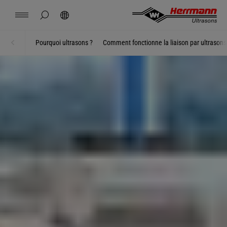
Spain
español
masquer la recherche de page
Rechercher
USA
english
Contact
Sites
Actualités
Emploi
Téléchargements
Pourquoi ultrasons ?
Comment fonctionne la liaison par ultrasons
Accueil
Soudage par ultrasons
China
中文
english
Herrmann Engineering
Mexico
español
Solutions par secteur
Hungary
magyar
Soudage par ultrasons
Japan
日本語
Produits
Entreprise