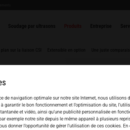
gements
bus par
Soudage des plastiques par
Emballage
ULTRASAFE
Système SLIMLINE
Système de poinçonnage et scellage
Solutions
Histoire
USA
español
ultrasons
MPW
MATION
Non-tissés
ULTRASAFE X
Système HiQ modular
ULTRAPLAST
Générateurs
Gestion de la qualité
Cont
Soudage par ultrasons
Produits
Entreprise
Serv
Pistolet de soudure à ultrasons HSG
Mexico
中文
english
Métaux soudables
Métaux
Module de scellage longitudinal
ULTRAPACK
Convertisseur
Composants
Partenaires + Associa
Répa
LSM
Kit de composants
ULTRABOND
Amplificateur
Japan
 plan sur la liaison CSI
Extensible en option
Une juste comparai
magyar
Module de scellage partie
supérieure TSM
ULTRAMETAL
Sonotrode
Module de scellage de vanne VSM
Dispositif de posage
es
Système MICROBOND CSI
Enclume
Système MICROBOND RS
ce de navigation optimale sur notre site Internet, nous utilisons 
ND CSI
à garantir le bon fonctionnement et l’optimisation du site, l’utili
SYSTÈME HiS
ntanée et vidéo, ainsi qu’une publicité personnalisée en fonc
 par exemple notre site depuis le même appareil à plusieurs repri
us donner l’opportunité de gérer l’utilisation de ces cookies. En