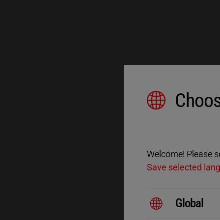
Choos
Welcome! Please sel
Save selected lan
Global