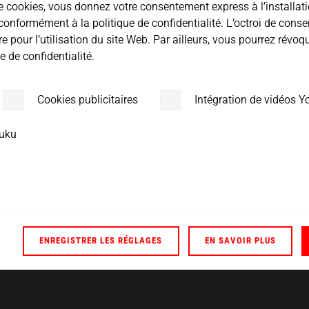
lissière pneumatique,
cookies, vous donnez votre consentement express à l’installatio
ur haute performance,
rs conformément à la politique de confidentialité. L’octroi de con
ne mécanique de haute
ire pour l’utilisation du site Web. Par ailleurs, vous pourrez rév
 de confidentialité.
 de la distance
ôle de distance
la visualisation de ce
Cookies publicitaires
Intégration de vidéos 
par l’automate de
e constante et une
ouku
inues, des vitesses de
n sont possibles.
35 kHz
ENREGISTRER LES RÉGLAGES
EN SAVOIR PLUS