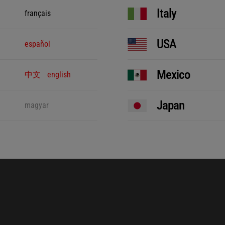
Italy
français
USA
español
Mexico
中文
english
Japan
magyar