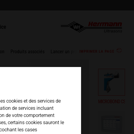
english
act
ice
español
tions
ration de pièces / RMA
son
Produits associés
Lancer un projet ensemble
IMPRIMER LA PAGE
日本語
des cookies et des services de
MICROBOND CSI
sation de services incluant
tion de votre comportement
ses, certains cookies sauront le
 cochant les cases