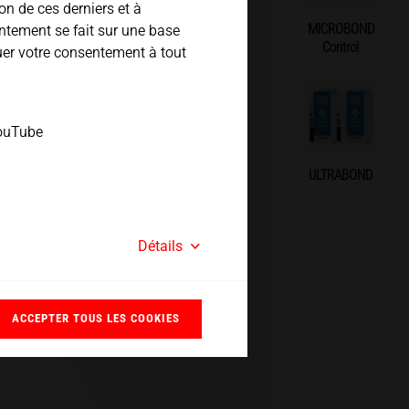
n de ces derniers et à
MICROBOND
sentement se fait sur une base
Control
oquer votre consentement à tout
YouTube
ULTRABOND
Détails
ACCEPTER TOUS LES COOKIES