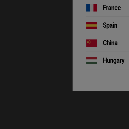
France
Spain
China
Hungary