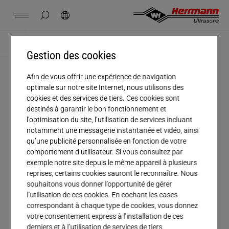
Spain
español
masquer la recherche de page
Rechercher
USA
english
Contact
Sites
Actualités
Emploi
Téléchargements
Accueil
Carrière
Gestion des cookies
China
中文
english
Herrmann Engineering
Afin de vous offrir une expérience de navigation
CARRIÈRE
optimale sur notre site Internet, nous utilisons des
Mexico
español
cookies et des services de tiers. Ces cookies sont
Emplois
Solutions par secteur
destinés à garantir le bon fonctionnement et
l’optimisation du site, l’utilisation de services incluant
Hungary
magyar
notamment une messagerie instantanée et vidéo, ainsi
Soudage par ultrasons
Partez à la découverte du monde fascinant du
qu’une publicité personnalisée en fonction de votre
soudage par ultrasons ! Herrmann Ultrasons
comportement d’utilisateur. Si vous consultez par
Japan
日本語
exemple notre site depuis le même appareil à plusieurs
développe et construit des machines pour
Produits
reprises, certains cookies sauront le reconnaître. Nous
l’assemblage permanent de plastiques, matériaux
souhaitons vous donner l’opportunité de gérer
d’emballage et non-tissés à l’aide de vibrations
l’utilisation de ces cookies. En cochant les cases
Entreprise
ultrasons. Cette technologie s’adresse à tout un tas
correspondant à chaque type de cookies, vous donnez
d’industries diverses et variées dont notamment
votre consentement express à l’installation de ces
derniers et à l’utilisation de services de tiers
les secteurs de l’automobile, de l’électronique, de