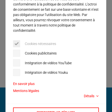
Service
conformément à la politique de confidentialité. L’octroi
l’agroalimentaire et de l’hygiène. Avec près de
de consentement se fait sur une base volontaire et n’est
600 collaborateurs répartis sur 27 sites, nous
pas obligatoire pour l’utilisation du site Web. Par
sommes présents dans 20 pays à travers le
ailleurs, vous pourrez révoquer votre consentement à
monde. Alors vous aussi, rejoignez notre brillante
tout moment à travers notre politique de
équipe en nous présentant dès à présent votre
confidentialité.
candidature.
Cookies nécessaires
Cookies publicitaires
Intégration de vidéos YouTube
JOBS
Intégration de vidéos Youku
En savoir plus
Mentions légales
Détails
Des questions ?
Nous sommes là pour vous