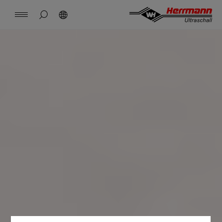
Spain
español
Seitensuche schließen
Suchen
USA
english
Kontakt
Standorte
News
Jobs
Downloads
Startseite
China
中文
english
Herrmann Engineering
Mexico
español
Branchenlösung
Hungary
magyar
Schweißen mit Ultraschall
Japan
日本語
Produkte
Unternehmen