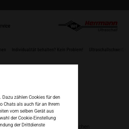
english
ntakt
rvice
español
paraturen / RMA
nen
Individualität behalten? Kein Problem!
Ultraschallschweiß-G
日本語
ergebnisse
n. Dazu zählen Cookies für den
eo Chats als auch für an Ihrem
eiten vom selben Gerät aus
wahl der Cookie-Einstellung
ationsbestandteil moderner
ndung der Drittdienste
net zum Verbinden von thermoplastischen