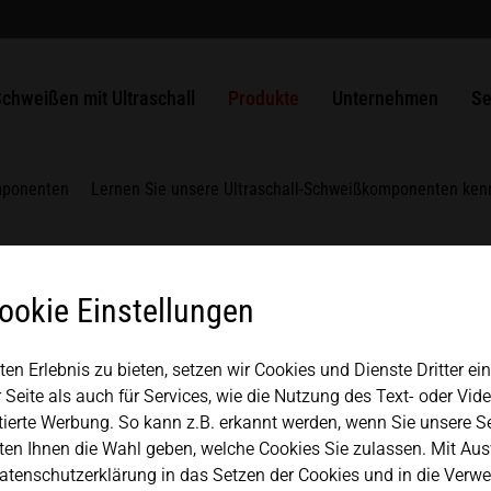
chweißbar
r Busbars
Verpackungen
ULTRASAFE
SLIMLINE Systeme
MPW Stanz- und Siegelsysteme
Lösungen
Unsere Benefits
Historie
USA
español
ltraschallschweißen von
unststoff
liesstoffe
ULTRASAFE X
HiQ modular Systeme
HSG Handschweißgerät
ULTRAPLAST
Generatoren
Ausbildung
Qualitätsmanagement
Ko
chweißen mit Ultraschall
Produkte
Unternehmen
Se
Mexico
中文
english
chweißbare Metalle
etalle
LSM Längsnahtmodule
Komponentensets
ULTRAPACK
Konverter
Komponenten
Partner + Verbände
Re
TSM Kopfnahtmodule
ULTRABOND
Transformationsstücke
Japan
omponenten
Lernen Sie unsere Ultraschall-Schweißkomponenten ken
magyar
VSM Ventilsiegelmodule
ULTRAMETAL
Sonotroden
MICROBOND CSI Systeme
Werkstückaufnahme
ookie Einstellungen
MICROBOND RS Systeme
Ambosse
enten für beste Schweiß
HiS SYSTEM
n Erlebnis zu bieten, setzen wir Cookies und Dienste Dritter ei
 Seite als auch für Services, wie die Nutzung des Text- oder Vid
tierte Werbung. So kann z.B. erkannt werden, wenn Sie unsere S
en Ihnen die Wahl geben, welche Cookies Sie zulassen. Mit Aus
mend an Bedeutung und ist immer häufiger fester Integr
Datenschutzerklärung in das Setzen der Cookies und in die Verwe
chonende und nachhaltige Fügetechnik ist sie ideal geeig