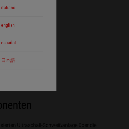
italiano
english
español
日本語
ponenten
ierten Ultraschall-Schweißanlage über die