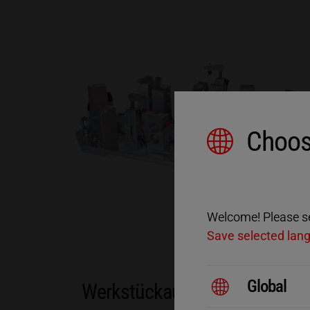
Choos
Welcome! Please sel
Save selected lan
Global
Werkstückaufnahme