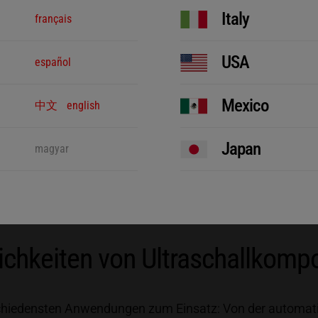
Italy
français
Die Werkzeugkontur von Ambossen
fokussieren die Energie und garantieren
beste Nahtqualitäten beim Siegeln von
USA
español
Folien.
nahme
Ambosse
Mexico
中文
english
Japan
magyar
lichkeiten von Ultraschallkom
hiedensten Anwendungen zum Einsatz: Von der automatis