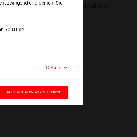
icht zwingend erforderlich. Sie
earbeitung von Kunststoffen oder Metallen in
nisch miteinander gekoppelt bilden
raschall-Schwinggebilde. Alle
on YouTube
en
Details
ALLE COOKIES AKZEPTIEREN
: