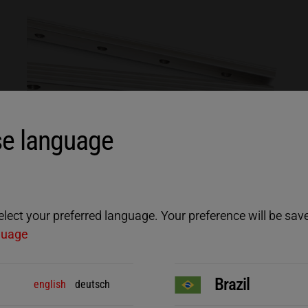
e language
ect your preferred language. Your preference will be saved
guage
Brazil
Ambosse
english
deutsch