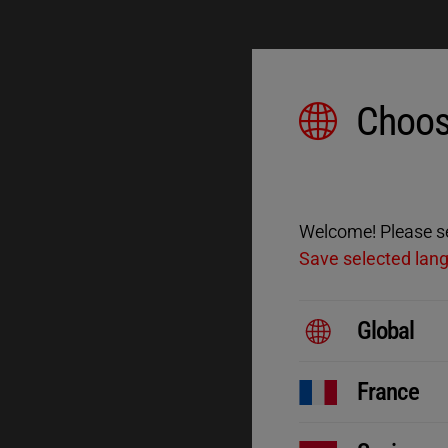
Choos
Welcome! Please sel
Save selected lan
Global
France