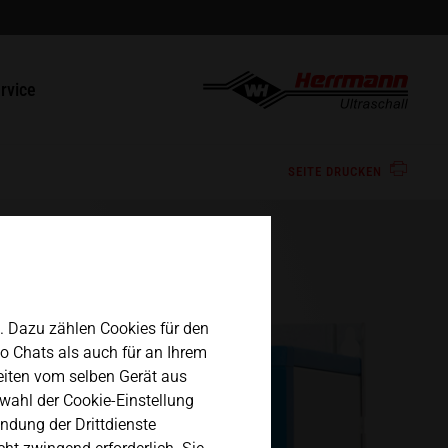
english
ntakt
rvice
español
paraturen / RMA
SEITE DRUCKEN
日本語
n. Dazu zählen Cookies für den
eo Chats als auch für an Ihrem
eiten vom selben Gerät aus
wahl der Cookie-Einstellung
ndung der Drittdienste