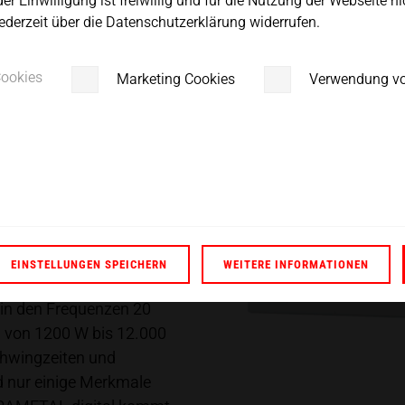
der Einwilligung ist freiwillig und für die Nutzung der Webseite n
etaktete Applikationen.
ederzeit über die Datenschutzerklärung widerrufen.
Cookies
Marketing Cookies
Verwendung v
EINSTELLUNGEN SPEICHERN
WEITERE INFORMATIONEN
taktete Applikationen –
 in den Frequenzen 20
 von 1200 W bis 12.000
chwingzeiten und
d nur einige Merkmale