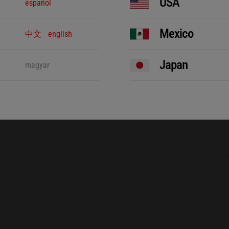
USA
español
Mexico
中文
english
Japan
magyar