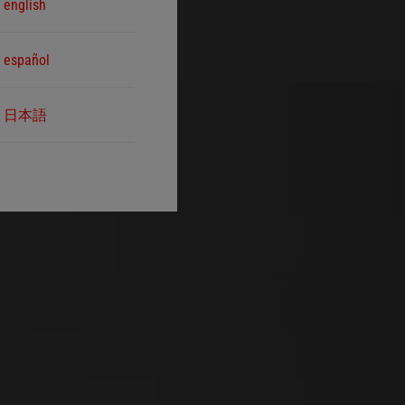
english
español
日本語