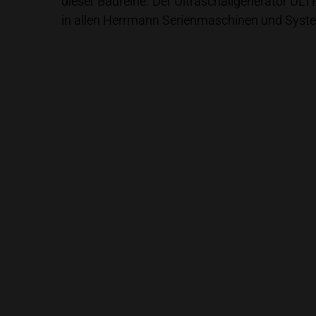
dieser Baureihe. Der Ultraschallgenerator U
in allen Herrmann Serienmaschinen und Syst