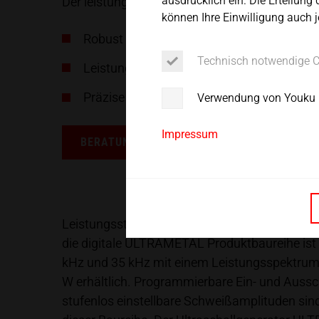
ausdrücklich ein. Die Erteilung 
Der leistungsstarke Ultraschallgenerator für g
Service
können Ihre Einwilligung auch j
Robust
Technisch notwendige 
Leistungsstark
Präzise regelbar
Verwendung von Youku
Impressum
BERATUNGSTERMIN VEREINBAREN
Leistungsstarke Ultraschallgeneratoren für ge
die digitale ULTRAMETAL Produktbaureihe ist
kHz und 35 kHz mit einem Leistungsspektrum
W erhältlich. Programmierbare Ein- und Auss
stufenlos einstellbare Schweißamplituden sin