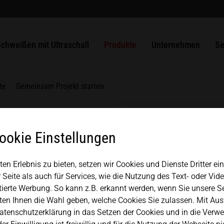
chweißbar
r Busbars
Verpackungen
ULTRASAFE
SLIMLINE Systeme
MPW Stanz- und Siegelsysteme
Lösungen
Unsere Benefits
Historie
USA
español
ltraschallschweißen von
unststoff
liesstoffe
ULTRASAFE X
HiQ modular Systeme
HSG Handschweißgerät
ULTRAPLAST
Generatoren
Ausbildung
Qualitätsmanagement
Ko
chweißen mit Ultraschall
Produkte
Unternehmen
Se
Mexico
中文
english
chweißbare Metalle
etalle
LSM Längsnahtmodule
Komponentensets
ULTRAPACK
Konverter
Komponenten
Partner + Verbände
Re
TSM Kopfnahtmodule
ULTRABOND
Transformationsstücke
Japan
te
Gemeinsam Projekt starten
magyar
VSM Ventilsiegelmodule
ULTRAMETAL
Sonotroden
MICROBOND CSI Systeme
Werkstückaufnahme
ookie Einstellungen
MICROBOND RS Systeme
Ambosse
n Erlebnis zu bieten, setzen wir Cookies und Dienste Dritter ei
HiS SYSTEM
l
 Seite als auch für Services, wie die Nutzung des Text- oder Vid
tierte Werbung. So kann z.B. erkannt werden, wenn Sie unsere S
en Ihnen die Wahl geben, welche Cookies Sie zulassen. Mit Aus
Datenschutzerklärung in das Setzen der Cookies und in die Verwe