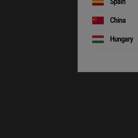
Spain
China
Hungary