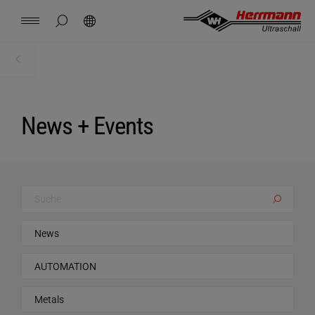
Spain
español
Seitensuche schließen
Suchen
USA
english
Kontakt
Standorte
News
Jobs
Downloads
Startseite
Unternehmen
China
中文
english
Herrmann Engineering
News + Events
Mexico
español
Branchenlösung
Hungary
magyar
Schweißen mit Ultraschall
Suchen
Japan
日本語
Produkte
Unternehmen