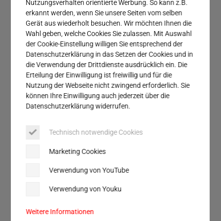
Nutzungsverhalten orientierte Werbung. So kann z.B.
erkannt werden, wenn Sie unsere Seiten vom selben
Gerät aus wiederholt besuchen. Wir möchten Ihnen die
Wahl geben, welche Cookies Sie zulassen. Mit Auswahl
der Cookie-Einstellung willigen Sie entsprechend der
NEWS
Datenschutzerklärung in das Setzen der Cookies und in
Gemeinsames Zeichen für Innovation
die Verwendung der Drittdienste ausdrücklich ein. Die
Erteilung der Einwilligung ist freiwillig und für die
KI, Cybersecurity, Automatisierung: Die Ultrasonic TECH
Nutzung der Webseite nicht zwingend erforderlich. Sie
können Ihre Einwilligung auch jederzeit über die
DAYS von Herrmann Ultraschall am 24. und 25. Juni
Datenschutzerklärung widerrufen.
fokussierten sich auf zentrale Herausforderungen
moderner Unternehmen. Dafür erhielten die rund 200
Fachleute aus Industrie und Forschung konkrete
Technisch notwendige Cookies
Lösungsstrategien, die in interaktiven Formaten wie den
Marketing Cookies
FutureLabs gemeinsam erarbeitet wurden.
mehr details
Verwendung von YouTube
Verwendung von Youku
Weitere Informationen