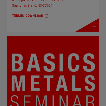
01. September
-
03. September 2026
Shanghai, Stand: N3-3C607
TERMIN DOWNLOAD
mehr details