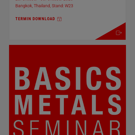
Bangkok, Thailand, Stand: W23
TERMIN DOWNLOAD
mehr details