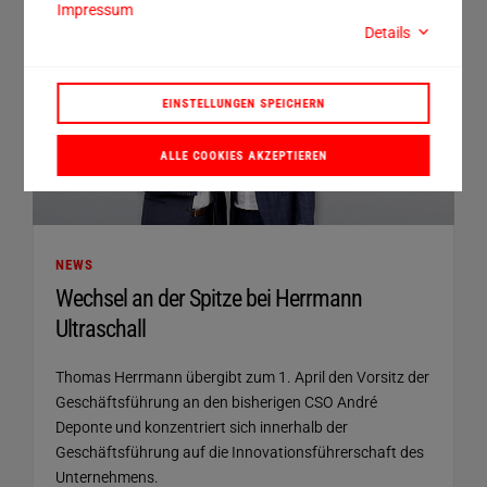
Impressum
Details
EINSTELLUNGEN SPEICHERN
ALLE COOKIES AKZEPTIEREN
NEWS
Wechsel an der Spitze bei Herrmann
Ultraschall
Thomas Herrmann übergibt zum 1. April den Vorsitz der
Geschäftsführung an den bisherigen CSO André
Deponte und konzentriert sich innerhalb der
Geschäftsführung auf die Innovationsführerschaft des
Unternehmens.