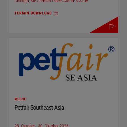
Chicago, Mc Cormick Place, Stand: S-3308
TERMIN DOWNLOAD
mehr details
MESSE
Petfair Southeast Asia
28. Oktober
-
30. Oktober 2026