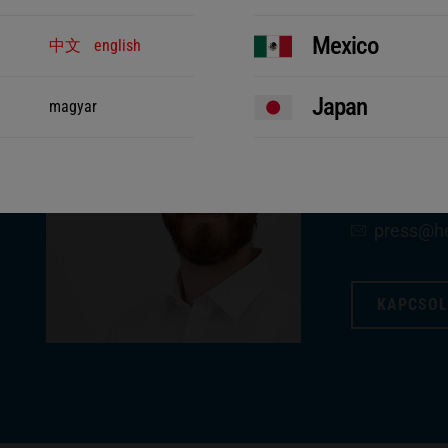
Mexico
中文
english
Japan
magyar
SAJTÓKAPCS
Christop
+49 (0) 7
press​@h
KAPCSOL