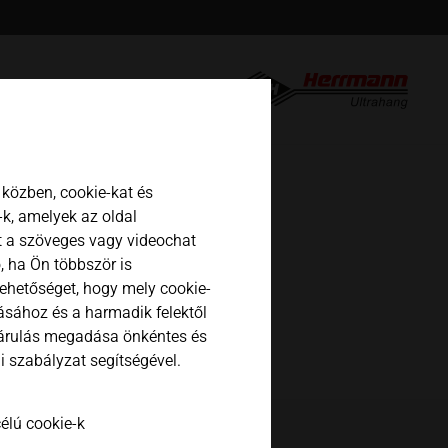
english
español
日本語
közben, cookie-kat és
k, amelyek az oldal
t a szöveges vagy videochat
, ha Ön többször is
lehetőséget, hogy mely cookie-
tásához és a harmadik felektől
járulás megadása önkéntes és
 szabályzat segítségével.
élú cookie-k