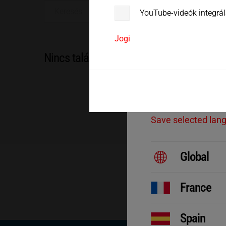
YouTube-videók integrá
Jogi
Choos
Nincs találat
Welcome! Please sel
Save selected lan
Global
France
Spain