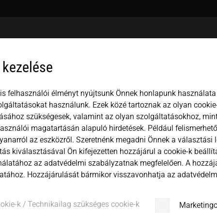
USA
español
Mexico
中文
english
 kezelése
Japan
magyar
is felhasználói élményt nyújtsunk Önnek honlapunk használata 
lgáltatásokat használunk. Ezek közé tartoznak az olyan cookie-
ásához szükségesek, valamint az olyan szolgáltatásokhoz, min
használói magatartásán alapuló hirdetések. Például felismerhető
yanarról az eszközről. Szeretnénk megadni Önnek a választási 
ítás kiválasztásával Ön kifejezetten hozzájárul a cookie-k beállí
álatához az adatvédelmi szabályzatnak megfelelően. A hozzá
atához. Hozzájárulását bármikor visszavonhatja az adatvédelmi
ookie-k / Technikailag szükséges cookie-k
Marketingc