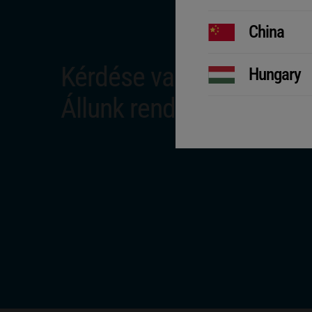
China
Kérdése van?
Hungary
Állunk rendelkezésére