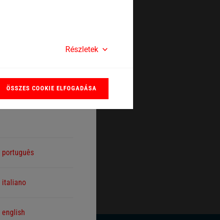
Close
Részletek
ÖSSZES COOKIE ELFOGADÁSA
 for future visits.
português
italiano
english