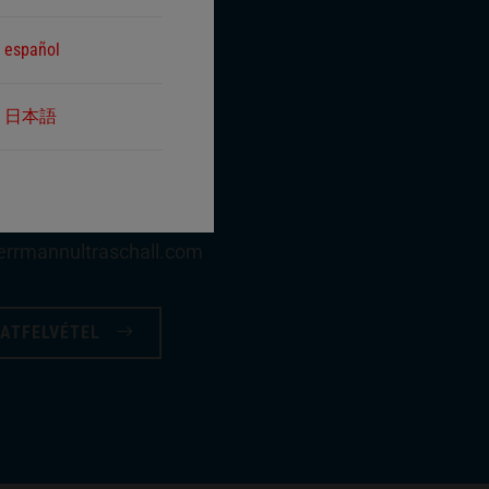
español
日本語
OLAT
h Schlittenhardt
248 79 - 1967
errmannultraschall​.com
ATFELVÉTEL