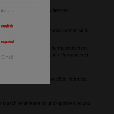
en. Dank umfangreicher, modernster
italiano
english
ertigungsanforderungen zugeschnitten sind.
español
e die Flexibilität von Sondermaschinen mit
ter Werkzeugwechsel, anpassbare Komponenten
日本語
chkeiten im Ultraschallschweißen informiert
r Maschinenintegration und -optimierung und