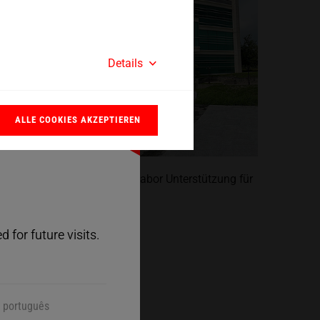
Details
ALLE COOKIES AKZEPTIEREN
Close
llausgestattete Ultraschall-Labor Unterstützung für
 Maschinenbauer.
 for future visits.
português