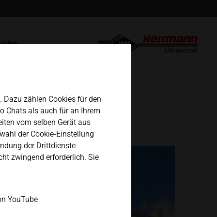
english
ntakt
rvice
español
paraturen / RMA
日本語
n. Dazu zählen Cookies für den
eo Chats als auch für an Ihrem
eiten vom selben Gerät aus
wahl der Cookie-Einstellung
ndung der Drittdienste
icht zwingend erforderlich. Sie
on YouTube