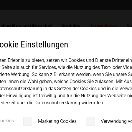
chweißbar
r Busbars
Verpackungen
ULTRASAFE
SLIMLINE Systeme
MPW Stanz- und Siegelsysteme
Lösungen
Unsere Benefits
Historie
USA
español
ltraschallschweißen von
unststoff
liesstoffe
ULTRASAFE X
HiQ modular Systeme
HSG Handschweißgerät
ULTRAPLAST
Generatoren
Ausbildung
Qualitätsmanagement
Ko
chweißen mit Ultraschall
Produkte
Unternehmen
Se
Mexico
中文
english
chweißbare Metalle
etalle
LSM Längsnahtmodule
Komponentensets
ULTRAPACK
Konverter
Komponenten
Partner + Verbände
Re
ookie Einstellungen
TSM Kopfnahtmodule
ULTRABOND
Transformationsstücke
Japan
magyar
n Erlebnis zu bieten, setzen wir Cookies und Dienste Dritter ei
VSM Ventilsiegelmodule
ULTRAMETAL
Sonotroden
 Seite als auch für Services, wie die Nutzung des Text- oder Vid
MICROBOND CSI Systeme
Werkstückaufnahme
tierte Werbung. So kann z.B. erkannt werden, wenn Sie unsere S
en Ihnen die Wahl geben, welche Cookies Sie zulassen. Mit Aus
MICROBOND RS Systeme
Ambosse
Datenschutzerklärung in das Setzen der Cookies und in die Verwe
der Einwilligung ist freiwillig und für die Nutzung der Webseite n
HiS SYSTEM
ederzeit über die Datenschutzerklärung widerrufen.
Cookies
Marketing Cookies
Verwendung v
ng für