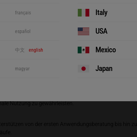
Italy
und Branchenführern ab dem 24. April zur Verfügung steh
français
ganzen Service-Spektrum des Herrmann-Engineerings:
USA
español
ung maßgeschneiderter Lösungen, die auf spezifische F
Mexico
中文
english
en Ultraschall-Schweißmaschinen, wie der HiQ-Serie, di
nden. Zu den Features gehören unter anderem ein geführ
Japan
magyar
eit.
tierten Trainings werden Kunden über die neuesten Mögli
male Nutzung zu gewährleisten.
terstützen von der ersten Anwendungsberatung bis hin zu
äufe.