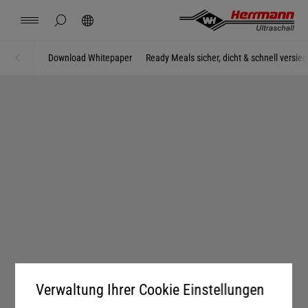
Spain
español
Haltbarkeit von Ready Meals.
Nahtbereich hindurch und bietet damit einen
Vibration jede Art von Inhalt aus dem
Vibration jede Art von Inhalt aus dem
sicheren Verpackungsprozess mit maximalen
Nahtbereich verdrängt.
Nahtbereich verdrängt.
Seitensuche schließen
Suchen
USA
IHRE VORTEILE ENTDECKEN
english
Output.
Kontakt
Standorte
News
Jobs
Downloads
Download Whitepaper
Ready Meals sicher, dicht & schnell versieg
Startseite
FOOD
IHRE VORTEILE ENTDECKEN
IHRE VORTEILE ENTDECKEN
China
IHRE VORTEILE ENTDECKEN
中文
english
Herrmann Engineering
Mexico
español
Branchenlösung
Hungary
magyar
Schweißen mit Ultraschall
Japan
日本語
Produkte
Unternehmen
Verwaltung Ihrer Cookie Einstellungen