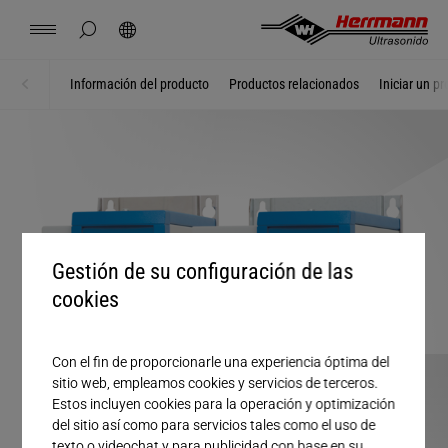
Spain
español
ocultar búsqueda de página
Búsqueda
USA
english
Contacto
Lugares
Noticias
Empleo
Descargas
Información del producto
Productos relacionados
Iniciar un p
Inicio
Generadores
China
中文
english
Herrmann Engineering
Mexico
español
Soluciones por segmento
Hungary
magyar
Soldadura con ultrasonido
Gestión de su configuración de las
cookies
Japan
日本語
Productos
Con el fin de proporcionarle una experiencia óptima del
sitio web, empleamos cookies y servicios de terceros.
Empresa
Estos incluyen cookies para la operación y optimización
del sitio así como para servicios tales como el uso de
texto o videochat y para publicidad con base en su