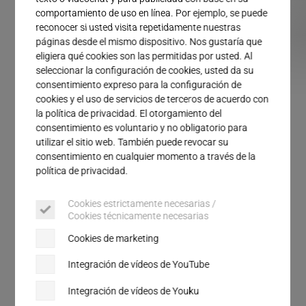
Servicio
comportamiento de uso en línea. Por ejemplo, se puede
reconocer si usted visita repetidamente nuestras
páginas desde el mismo dispositivo. Nos gustaría que
eligiera qué cookies son las permitidas por usted. Al
seleccionar la configuración de cookies, usted da su
consentimiento expreso para la configuración de
cookies y el uso de servicios de terceros de acuerdo con
la política de privacidad. El otorgamiento del
consentimiento es voluntario y no obligatorio para
utilizar el sitio web. También puede revocar su
GENERADOR DE ULTRASONIDO
consentimiento en cualquier momento a través de la
ULTRAMETAL digital
política de privacidad.
Cookies estrictamente necesarias /
Generadores de ultrasonido para aplicaciones
Cookies técnicamente necesarias
intermitentes.
Cookies de marketing
Resistentes
Integración de vídeos de YouTube
Poderosos
Integración de vídeos de Youku