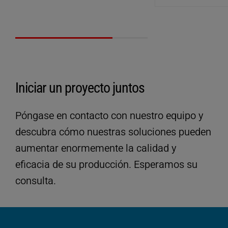
Iniciar un proyecto juntos
DataRecorder G3
Póngase en contacto con nuestro equipo y
Registro, archivado y análisis de más de
descubra cómo nuestras soluciones pueden
150 parámetros con cada proceso de soldadura:
aumentar enormemente la calidad y
eficacia de su producción. Esperamos su
Visualización sobre la marcha de las gráficas y
diagramas de tendencia del proceso de
consulta.
Datos técnicos
soldadura
Datos técnicos
Comunicación de información de estado,
SDM,
valores de mediciones, límites y parámetros en
VE COMPACTLINE