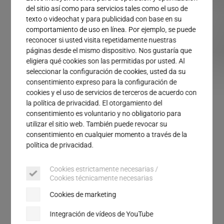
Servicio
del sitio así como para servicios tales como el uso de
texto o videochat y para publicidad con base en su
comportamiento de uso en línea. Por ejemplo, se puede
reconocer si usted visita repetidamente nuestras
páginas desde el mismo dispositivo. Nos gustaría que
eligiera qué cookies son las permitidas por usted. Al
seleccionar la configuración de cookies, usted da su
consentimiento expreso para la configuración de
COMPACTLINE VARIO
COMPACTLINE LOGIC
COMPACTLINE SOLID
ULTRAPLAS
cookies y el uso de servicios de terceros de acuerdo con
la política de privacidad. El otorgamiento del
consentimiento es voluntario y no obligatorio para
utilizar el sitio web. También puede revocar su
Sistemas COMPACTLINE
consentimiento en cualquier momento a través de la
política de privacidad.
Serie de actuadores compactos de 35 kHz: cuando
Cookies estrictamente necesarias /
el tamaño y el peso importan. Disponibles como
Cookies técnicamente necesarias
componentes individuales para su integración en
Cookies de marketing
sistemas de automatización o en soluciones
Integración de vídeos de YouTube
robóticas, permiten el uso flexible de la tecnología