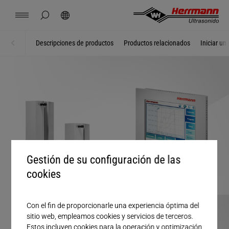
Spain
español
ocultar búsqueda de página
Búsqueda
USA
english
Contacto
Lugares
Noticias
Empleo
Descargas
Descripciones de productos
Productos relacionados
Iniciar un
Inicio
Sistemas + módulos
China
中文
english
Herrmann Engineering
Mexico
español
Soluciones por segmento
Hungary
magyar
Soldadura con ultrasonido
Gestión de su configuración de las
Japan
日本語
Productos
cookies
Empresa
Con el fin de proporcionarle una experiencia óptima del
sitio web, empleamos cookies y servicios de terceros.
Estos incluyen cookies para la operación y optimización