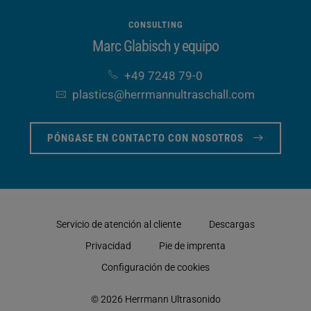
Memorias de aplicaciones
8
los generadores de ultrasonido de la generación
Control de funciones
máx. 2
CONSULTING
ULTRA-X.
adicionales (opcional)
Marc Glabisch y equipo
+49 7248 79-0
plastics​@herrmannultraschall​.com
PÓNGASE EN CONTACTO CON NOSOTROS
Servicio de atención al cliente
Descargas
Privacidad
Pie de imprenta
Configuración de cookies
© 2026 Herrmann Ultrasonido