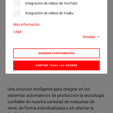
como en Herrmann Ultrasonidos definimos la
Integración de vídeos de YouTube
flexibilidad.
Integración de vídeos de Youku
Frecuencia de funcionamiento de 20, 30 y
Más información
35 kHz
Legal
Potencia del generador de 900 a 6200 W
Detalles
Fuerza de soldadura de 10 a 2490 N
GUARDAR CONFIGURACIÓN
RESERVAR UNA CONSULTA
ACEPTAR TODAS LAS COOKIES
Una solución inteligente para integrar en los
sistemas automáticos de producción la tecnología
confiable de nuestra variedad de máquinas de
serie, de forma individualizada y sin afectar la