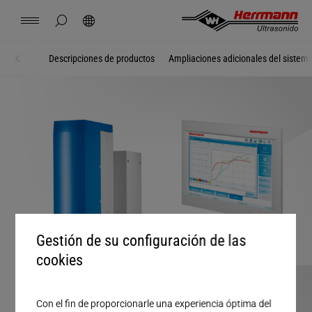
Spain
español
ocultar búsqueda de página
Búsqueda
USA
english
Contacto
Lugares
Noticias
Empleo
Descargas
Descripciones de productos
Ampliaciones adicionales del sistem
Inicio
Sistemas + módulos
China
中文
english
Herrmann Engineering
Mexico
español
Soluciones por segmento
Hungary
magyar
Soldadura con ultrasonido
Japan
日本語
Productos
Gestión de su configuración de las
cookies
Empresa
Con el fin de proporcionarle una experiencia óptima del