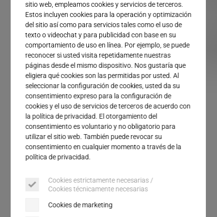
Servicio
sitio web, empleamos cookies y servicios de terceros.
Estos incluyen cookies para la operación y optimización
del sitio así como para servicios tales como el uso de
texto o videochat y para publicidad con base en su
comportamiento de uso en línea. Por ejemplo, se puede
reconocer si usted visita repetidamente nuestras
páginas desde el mismo dispositivo. Nos gustaría que
eligiera qué cookies son las permitidas por usted. Al
SISTEMA HiQ DIALOG
SISTEMA HiQ VARIO
SISTEMA HiQ LOGIC
SISTEMA HiQ SO
seleccionar la configuración de cookies, usted da su
consentimiento expreso para la configuración de
cookies y el uso de servicios de terceros de acuerdo con
la política de privacidad. El otorgamiento del
Sistemas HiQ modular
consentimiento es voluntario y no obligatorio para
utilizar el sitio web. También puede revocar su
consentimiento en cualquier momento a través de la
política de privacidad.
Ideales para la producción en serie, modulares,
flexibles y resistentes: así de simple podríamos
Cookies estrictamente necesarias /
describir a la serie HiQ modular. Un centro de
Cookies técnicamente necesarias
trabajo manual ahora, un componente sólido de una
Cookies de marketing
solución de automatización en el futuro: así es