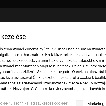
USA
español
Mexico
中文
english
 kezelése
Japan
magyar
is felhasználói élményt nyújtsunk Önnek honlapunk használata 
lgáltatásokat használunk. Ezek közé tartoznak az olyan cookie-
ásához szükségesek, valamint az olyan szolgáltatásokhoz, min
használói magatartásán alapuló hirdetések. Például felismerhető
yanarról az eszközről. Szeretnénk megadni Önnek a választási 
Vállalat
ítás kiválasztásával Ön kifejezetten hozzájárul a cookie-k beállí
álatához az adatvédelmi szabályzatnak megfelelően. A hozzá
atához. Hozzájárulását bármikor visszavonhatja az adatvédelmi
Vezetéknév
ookie-k / Technikailag szükséges cookie-k
Marketingc