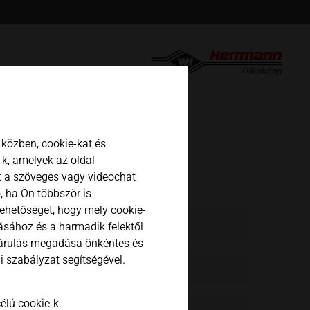
english
español
日本語
közben, cookie-kat és
k, amelyek az oldal
t a szöveges vagy videochat
, ha Ön többször is
lehetőséget, hogy mely cookie-
tásához és a harmadik felektől
járulás megadása önkéntes és
 szabályzat segítségével.
élú cookie-k