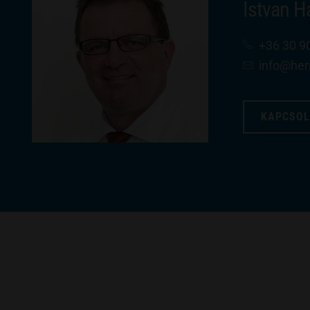
Istvan 
+36 30 9
info​@he
KAPCSOL