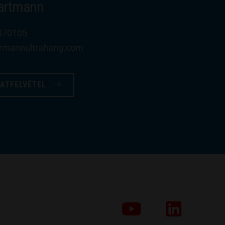
Hartmann
070105
rrmannultrahang​.com
ATFELVÉTEL
YouTube
LinkedIn