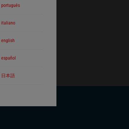
português
italiano
english
español
日本語