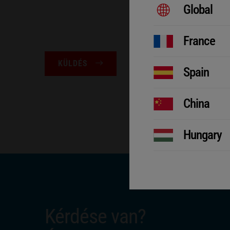
Global
France
KÜLDÉS
Spain
China
Hungary
Kérdése van?