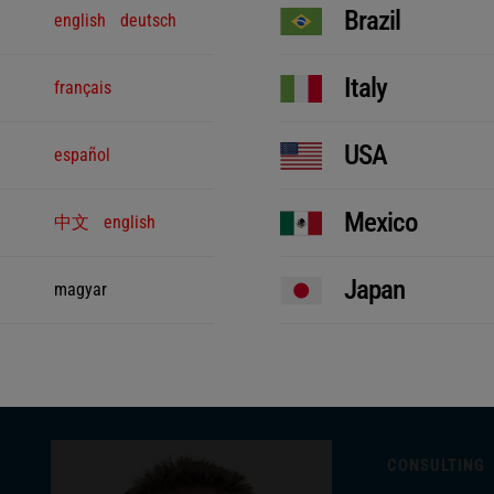
Brazil
english
deutsch
Italy
français
USA
español
Mexico
中文
english
Japan
magyar
CONSULTING