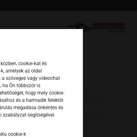
english
español
日本語
közben, cookie-kat és
k, amelyek az oldal
t a szöveges vagy videochat
, ha Ön többször is
lehetőséget, hogy mely cookie-
tásához és a harmadik felektől
járulás megadása önkéntes és
 szabályzat segítségével.
élú cookie-k