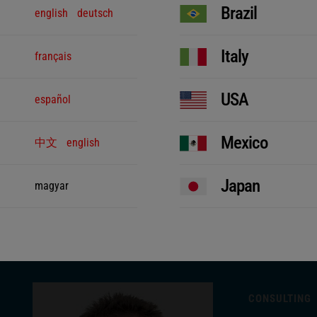
Brazil
english
deutsch
Italy
français
USA
español
Mexico
中文
english
Japan
magyar
CONSULTING