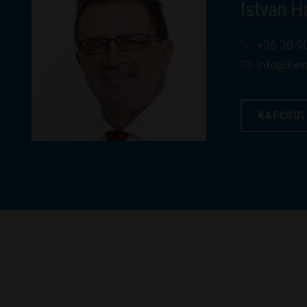
Istvan 
+36 30 9
info​@he
KAPCSOL