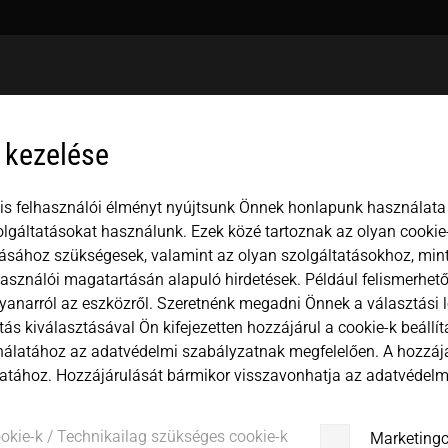
USA
español
Mexico
中文
english
 kezelése
Japan
magyar
is felhasználói élményt nyújtsunk Önnek honlapunk használata 
lgáltatásokat használunk. Ezek közé tartoznak az olyan cookie-
ásához szükségesek, valamint az olyan szolgáltatásokhoz, min
használói magatartásán alapuló hirdetések. Például felismerhető
yanarról az eszközről. Szeretnénk megadni Önnek a választási 
Vállalat
ítás kiválasztásával Ön kifejezetten hozzájárul a cookie-k beállí
álatához az adatvédelmi szabályzatnak megfelelően. A hozzá
atához. Hozzájárulását bármikor visszavonhatja az adatvédelmi
Vezetéknév
ookie-k / Technikailag szükséges cookie-k
Marketingc