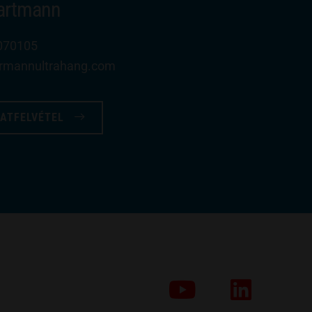
Hartmann
070105
rrmannultrahang​.com
ATFELVÉTEL
YouTube
LinkedIn