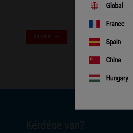
Global
France
KÜLDÉS
Spain
China
Hungary
Kérdése van?