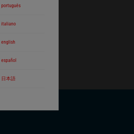
português
italiano
english
español
日本語