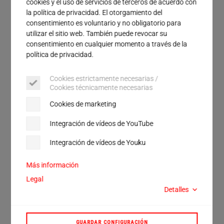
cookies y el uso de servicios de terceros de acuerdo con
Servicio
la política de privacidad. El otorgamiento del
Calle
consentimiento es voluntario y no obligatorio para
utilizar el sitio web. También puede revocar su
Ciudad
consentimiento en cualquier momento a través de la
política de privacidad.
Código postal
Cookies estrictamente necesarias /
País
Cookies técnicamente necesarias
Cookies de marketing
Doy mi consentimiento para que los datos personales
que he facilitado voluntariamente puedan utilizarse
Integración de vídeos de YouTube
con el fin de enviarme por correo electrónico
información publicitaria sobre productos y servicios.
Integración de vídeos de Youku
De este modo, obtendré acceso al archivo que he
solicitado en la sección de descargas. Una vez enviado
el formulario, recibiré un correo electrónico en el que
Más información
podré completar mi consentimiento haciendo clic en un
Legal
enlace de confirmación (Double Opt-In). Tras esto,
Detalles
recibiré el acceso al archivo de descarga solicitado. El
consentimiento para recibir comunicaciones
publicitarias es voluntario y puedo revocarlo en
cualquier momento con efecto para el futuro, por
GUARDAR CONFIGURACIÓN