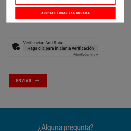
ejemplo, a través del enlace de baja que figura en el
correo electrónico de contacto o enviando un mensaje
a
unsubscribe@herrmannultraschall.com
. Más
ACEPTAR TODAS LAS COOKIES
información:
Política de privacidad
.*
Verificación Anti-Robot
Haga clic para iniciar la verificación
Friendly
Captcha ⇗
ENVIAR
¿Alguna pregunta?