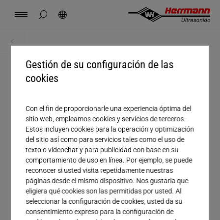
Spain
español
ocultar búsqueda de página
Búsqueda
USA
english
Contacto
Lugares
Noticias
Empleo
Descargas
Inicio
Descargas
China
Gestión de su configuración de las
中文
english
Herrmann Engineering
cookies
Tratamiento
Mexico
español
Soluciones por segmento
Con el fin de proporcionarle una experiencia óptima del
Empresa
sitio web, empleamos cookies y servicios de terceros.
Hungary
magyar
Estos incluyen cookies para la operación y optimización
Soldadura con ultrasonido
Nombre
del sitio así como para servicios tales como el uso de
texto o videochat y para publicidad con base en su
Japan
日本語
comportamiento de uso en línea. Por ejemplo, se puede
Productos
Apellido
reconocer si usted visita repetidamente nuestras
páginas desde el mismo dispositivo. Nos gustaría que
Correo electrónico*
eligiera qué cookies son las permitidas por usted. Al
Empresa
seleccionar la configuración de cookies, usted da su
Teléfono
consentimiento expreso para la configuración de