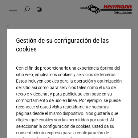
Spain
español
ocultar búsqueda de página
Búsqueda
USA
english
Contacto
Lugares
Noticias
Empleo
Descargas
Inicio
Descargas
China
Gestión de su configuración de las
中文
english
Herrmann Engineering
cookies
Tratamiento
Mexico
español
Soluciones por segmento
Con el fin de proporcionarle una experiencia óptima del
Empresa
sitio web, empleamos cookies y servicios de terceros.
Hungary
magyar
Estos incluyen cookies para la operación y optimización
Soldadura con ultrasonido
Nombre
del sitio así como para servicios tales como el uso de
texto o videochat y para publicidad con base en su
Japan
日本語
comportamiento de uso en línea. Por ejemplo, se puede
Productos
Apellido
reconocer si usted visita repetidamente nuestras
páginas desde el mismo dispositivo. Nos gustaría que
Correo electrónico*
eligiera qué cookies son las permitidas por usted. Al
Empresa
seleccionar la configuración de cookies, usted da su
Teléfono
consentimiento expreso para la configuración de