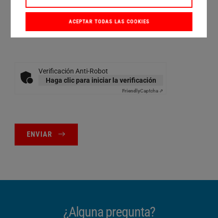
ejemplo, a través del enlace de baja que figura en el
correo electrónico de contacto o enviando un mensaje
a
unsubscribe@herrmannultraschall.com
. Más
ACEPTAR TODAS LAS COOKIES
información:
Política de privacidad
.*
Verificación Anti-Robot
Haga clic para iniciar la verificación
Friendly
Captcha ⇗
ENVIAR
¿Alguna pregunta?