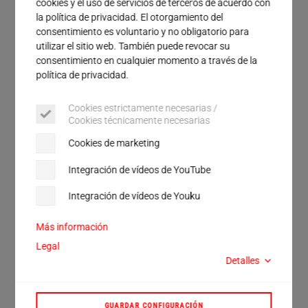
cookies y el uso de servicios de terceros de acuerdo con
Servicio
la política de privacidad. El otorgamiento del
Calle
consentimiento es voluntario y no obligatorio para
utilizar el sitio web. También puede revocar su
Ciudad
consentimiento en cualquier momento a través de la
política de privacidad.
Código postal
Cookies estrictamente necesarias /
País
Cookies técnicamente necesarias
Cookies de marketing
Doy mi consentimiento para que los datos personales
que he facilitado voluntariamente puedan utilizarse
Integración de vídeos de YouTube
con el fin de enviarme por correo electrónico
información publicitaria sobre productos y servicios.
Integración de vídeos de Youku
De este modo, obtendré acceso al archivo que he
solicitado en la sección de descargas. Una vez enviado
el formulario, recibiré un correo electrónico en el que
Más información
podré completar mi consentimiento haciendo clic en un
Legal
enlace de confirmación (Double Opt-In). Tras esto,
Detalles
recibiré el acceso al archivo de descarga solicitado. El
consentimiento para recibir comunicaciones
publicitarias es voluntario y puedo revocarlo en
cualquier momento con efecto para el futuro, por
GUARDAR CONFIGURACIÓN