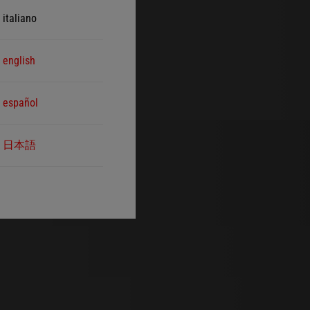
italiano
english
español
日本語