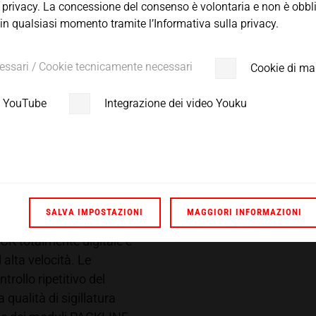
ackaging.
 privacy. La concessione del consenso è volontaria e non è obblig
 in qualsiasi momento tramite l’Informativa sulla privacy.
essari / Cookie tecnicamente necessari
Cookie di ma
di YouTube
Integrazione dei video Youku
SALVA IMPOSTAZIONI
MAGGIORI INFORMAZIONI
ng intermittenti e in
CK totalmente digitale è
 alta velocità. Le
rollo ripetitivo del
qualità di sigillatura