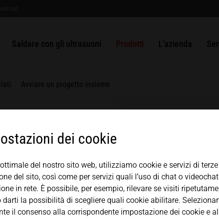
saldabili?
wnload
r barre
Packaging
ULTRASAFE
Sistemi SLIMLINE
Sistemi di punzonatura e sigillatur
Soluzioni
Storia
USA
español
Saldatura a ultrasuoni di materiali
MPW
plastici
Tessuto non tessuto
ULTRASAFE X
Sistema modulare HiQ
ULTRAPLAST
Generatori
Gestione della quali
Con
Saldare con gli ultrasuoni
Prodotti
L'azienda
Ser
Saldatrice manuale a ultrasuoni
Mexico
中文
english
Metalli saldabili
Metalli
Modulo di sigillatura longitudinale
HSG
ULTRAPACK
Convertitore
Componenti
Partner e associazi
Rip
LSM
Set di componenti
ULTRABOND
Amplificatore o booster
Japan
lati
Avviare un progetto insieme
magyar
Modulo di sigillatura superiore TS
ULTRAMETAL
Sonotrodo
Modulo di saldatura valvole VSM
Posaggio
Sistema MICROBOND CSI
ostazioni dei cookie
Incudine
MICROBOND RS system
 ottimale del nostro sito web, utilizziamo cookie e servizi di terz
SISTEMA HiS
ne del sito, così come per servizi quali l’uso di chat o videochat 
one in rete. È possibile, per esempio, rilevare se visiti ripetutam
arti la possibilità di scegliere quali cookie abilitare. Selezion
te il consenso alla corrispondente impostazione dei cookie e all’u