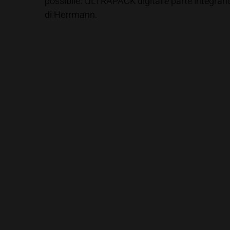
possibile. ULTRAPACK digital è parte integra
di Herrmann.