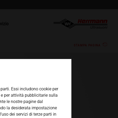
a
english
tà
tatto
vizio
español
oni
arazioni / RMA
STAMPA PAGINA
日本語
M
e parti. Essi includono cookie per
e per attività pubblicitarie sulla
ente le nostre pagine dal
ando la desiderata impostazione
so dei servizi di terze parti in