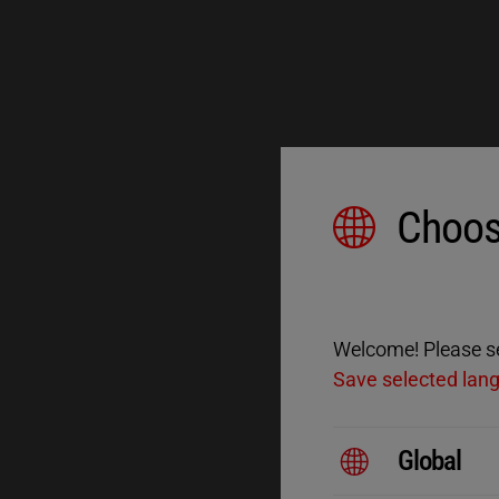
Choos
Welcome! Please sel
Save selected lan
Global