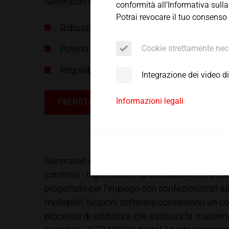
Generatori di ultrasuoni per la tecnologia di p
conformità all’Informativa sulla
Servizio
Potrai revocare il tuo consenso
Robusti
Cookie strettamente nec
Potenti
Regolabili con precisione
Integrazione dei video 
Informazioni legali
PRENOTA UNA CONSULENZA
Generatori versatili per applicazioni di packagi
continuo - Il generatore di ultrasuoni ULTRAPA
progettato per l'impiego con confezionatrici ad
molteplici funzioni software consentono un cont
processo di saldatura che assicura la massima 