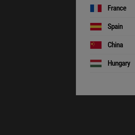
France
Spain
China
Hungary