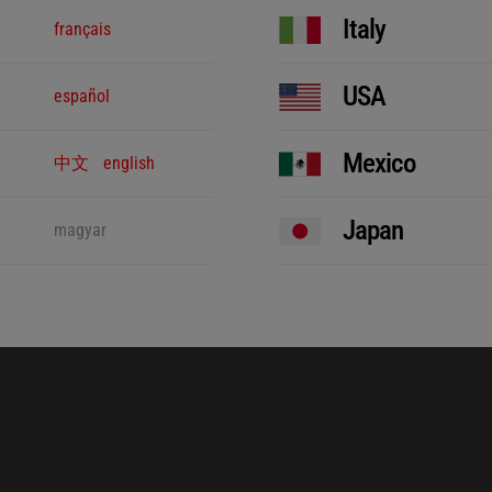
Italy
français
USA
español
Mexico
中文
english
Japan
magyar