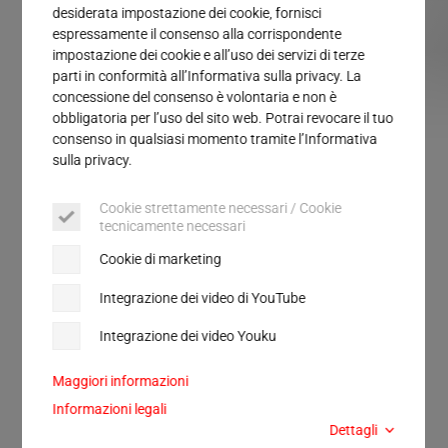
Servizio
desiderata impostazione dei cookie, fornisci
espressamente il consenso alla corrispondente
impostazione dei cookie e all’uso dei servizi di terze
parti in conformità all’Informativa sulla privacy. La
concessione del consenso è volontaria e non è
obbligatoria per l’uso del sito web. Potrai revocare il tuo
consenso in qualsiasi momento tramite l’Informativa
sulla privacy.
HSG
Cookie strettamente necessari / Cookie
tecnicamente necessari
Saldatrice manuale a
Cookie di marketing
ultrasuoni
Integrazione dei video di YouTube
Integrazione dei video Youku
La saldatrice può essere utilizzata per unire e
rimodellare materiali termoplastici con gli
Maggiori informazioni
ultrasuoni. Questo offre enormi vantaggi sia dal
Informazioni legali
punto di vista tecnico che economico.
Dettagli