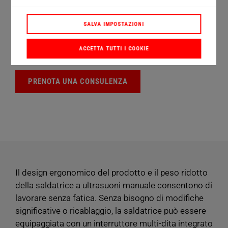
Frequenza di funzionamento 35 kHz
SALVA IMPOSTAZIONI
Potenza del generatore 1000 W
ACCETTA TUTTI I COOKIE
MULTIPLEXER quadruplo
PRENOTA UNA CONSULENZA
Il design ergonomico del prodotto e il peso ridotto
della saldatrice a ultrasuoni manuale consentono di
lavorare senza fatica. Senza bisogno di modifiche
significative o ricablaggio, la saldatrice può essere
equipaggiata con un interruttore multi-dita integrato