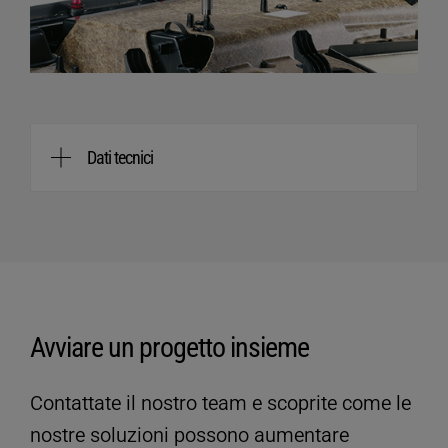
Dati tecnici
HSG digital
Tipo
control 1000
Generatore
DYNAMIC digital
control 1000 M
Avviare un progetto insieme
Potenza del generatore [W]
1000
Contattate il nostro team e scoprite come le
Frequenza [kHz]
35
nostre soluzioni possono aumentare