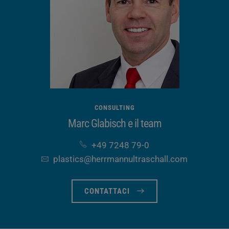
Maniglia opzionale
✓
Raffreddamento del
✓
sonotrodo opzionale
Dimensioni del generatore
A 170 x L 120 X P
nella custodia [mm]
390
CONSULTING
Marc Glabisch e il team
+49 7248 79-0
plastics​@herrmannultraschall​.com
CONTATTACI