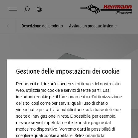
Spain
español
nascondi ricerca nella pagina
Cerca
USA
english
Contatto
Località
Notizie
Offerta di lavoro
Download
Descrizione del prodotto
Avviare un progetto insieme
Home
Soluzioni
China
中文
english
Herrmann Engineering
Mexico
español
Soluzioni per settore
Gestione delle impostazioni dei cookie
Hungary
magyar
Saldare con gli ultrasuoni
Per poterti offrire un’esperienza ottimale del nostro sito
web, utilizziamo cookie e servizi di terze parti. Essi
Japan
includono cookie per il funzionamento e l’ottimizzazione
日本語
Prodotti
del sito, così come per servizi quali l’uso di chat o
videochat e per attività pubblicitarie sulla base delle tue
scelte di navigazione in rete. È possibile, per esempio,
L'azienda
rilevare se visiti ripetutamente le nostre pagine dal
medesimo dispositivo. Vorremo darti la possibilità di
scegliere quali cookie abilitare. Selezionando la