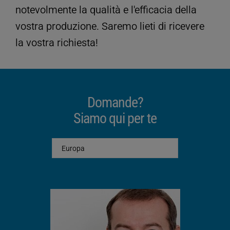
Tensione di collegamento
230
notevolmente la qualità e l'efficacia della
[V]
vostra produzione. Saremo lieti di ricevere
Modo di lavoro
✓
la vostra richiesta!
Tempo/Potenza/Energia
Ampiezza regolabile dal
programmabile
70% al 100%
Domande?
Programmi di saldatura
16
memorizzabili
Siamo qui per te
Display a quattro righe e
✓
tastiera
Porta dati RS 232
✓
Peso HSG [kg]
0,7
Peso del generatore nella
4,7
custodia [kg]