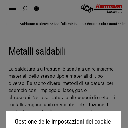
Spain
español
nascondi ricerca nella pagina
Cerca
USA
english
Contatto
Località
Notizie
Offerta di lavoro
Download
Saldatura a ultrasuoni dell’alluminio
Saldatura a ultrasuoni del r
Home
Metalli
China
中文
english
Herrmann Engineering
Metalli saldabili
Mexico
español
Soluzioni per settore
La saldatura a ultrasuoni è adatta a unire insieme
Hungary
magyar
materiali dello stesso tipo e materiali di tipo
Saldare con gli ultrasuoni
diverso. Esistono diversi metodi di saldatura, per
Japan
esempio con l’impiego di laser, gas o
日本語
Prodotti
ultrasuoni. Nella saldatura a ultrasuoni di metalli, i
metalli vengono uniti mediante l’introduzione di
onde ultrasoniche. È un processo rapido e
L'azienda
soprattutto efficiente in termini energetici.
Gestione delle impostazioni dei cookie