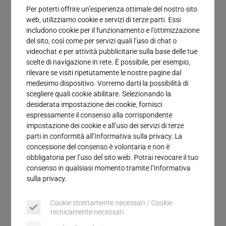
Servizio
Per poterti offrire un’esperienza ottimale del nostro sito
web, utilizziamo cookie e servizi di terze parti. Essi
Tecnologia di saldatura a ultrasuoni
includono cookie per il funzionamento e l’ottimizzazione
del sito, così come per servizi quali l’uso di chat o
per metalli non ferrosi
videochat e per attività pubblicitarie sulla base delle tue
scelte di navigazione in rete. È possibile, per esempio,
rilevare se visiti ripetutamente le nostre pagine dal
Nella saldatura a ultrasuoni vengono principalmente
medesimo dispositivo. Vorremo darti la possibilità di
impiegati metalli non ferrosi come alluminio,
scegliere quali cookie abilitare. Selezionando la
argento, rame e nichel; i composti di rame-alluminio
desiderata impostazione dei cookie, fornisci
rappresentano il 90% delle applicazioni. Si tratta
espressamente il consenso alla corrispondente
principalmente della saldatura di
batterie
e di
impostazione dei cookie e all’uso dei servizi di terze
parti in conformità all’Informativa sulla privacy. La
connessioni di cavi e terminali
nell’industria
concessione del consenso è volontaria e non è
elettrica
e
automobilistica
, dove disporre di un
obbligatoria per l’uso del sito web. Potrai revocare il tuo
metodo di saldatura altamente preciso e affidabile
consenso in qualsiasi momento tramite l’Informativa
è un fattore cruciale.
sulla privacy.
Metalli non ferrosi sono tutti i metalli puri a
Cookie strettamente necessari / Cookie
tecnicamente necessari
eccezione del ferro, così come le leghe
(
combinazioni di metalli diversi
) contenenti una