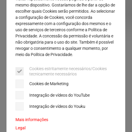
Serviço
mesmo dispositivo. Gostaríamos de lhe dar a opção de
escolher quais Cookies serão permitidos. Ao selecionar
a configuração de Cookies, você concorda
expressamente com a configuração dos mesmos e o
uso de serviços de terceiros conforme a Política de
Privacidade. A concessão da permissão é voluntária e
não obrigatória para o uso do site. Também é possível
revogar o consentimento a qualquer momento, por
meio da Política de Privacidade.
SELAGEM DA EMBALAGEM
Cookies estritamente necessários/Cookies
Módulo de selagem da válvula
tecnicamente necessários
VSM
Cookies de Marketing
Integração de vídeos do YouTube
Graças ao cortador integrado, dois processos
Integração de vídeos do Youku
podem ser concluídos em um passo: Selando
válvula de abertura e perfurando o filme sobre a
Mais informações
válvula. Desta forma, a incisão no filme e a válvula
Legal
estão sempre alinhadas mutuamente de maneira