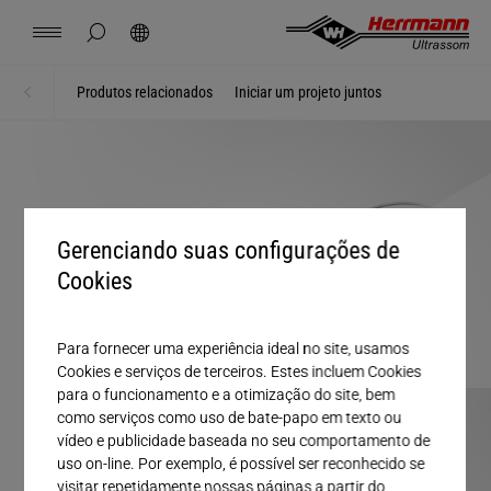
Spain
español
ocultar pesquisa da página
Pesquisar
USA
english
Contato
Localizações
Notícias
Trabalho
Downloads
Produtos relacionados
Iniciar um projeto juntos
Home
Sistemas + Módulos
China
中文
english
Herrmann Engineering
Mexico
español
Soluções para Filiais
Gerenciando suas configurações de
Hungary
Cookies
magyar
Soldar com ultrassom
Japan
日本語
Para fornecer uma experiência ideal no site, usamos
Produtos
Cookies e serviços de terceiros. Estes incluem Cookies
para o funcionamento e a otimização do site, bem
como serviços como uso de bate-papo em texto ou
Empresa
vídeo e publicidade baseada no seu comportamento de
uso on-line. Por exemplo, é possível ser reconhecido se
visitar repetidamente nossas páginas a partir do