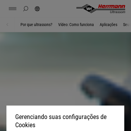
Spain
iluminação, sistemas de alto falante e som,
español
dianteiros, conjuntos de luzes centrais,
válvulas, conectores de encaixe, regulador
qualidade na eletromobilidade.
acabamentos de portas, acabamentos de
As aplicações típicas incluem: Conectores,
LiDAR, carcaças de câmeras, integração de
LiDAR, carcaças de câmeras, integração de
choques, sistemas de iluminação, faróis
painéis de assento e peças de acabamento,
luzes traseiras e faróis traseiros, elementos
de janela, limpadores de para-brisa, freio de
pilares, painéis
coberturas, carcaças, cabos de alta tensão,
ocultar pesquisa da página
Pesquisar
sensores, sistema de alerta acústico do
sensores, sistema de alerta acústico do
LED, refletores, spoilers, grelha do lado
MAIS INFORMAÇÕES
condutas de ar e ventilação, elementos
As aplicações típicas incluem: Baterias de
de comando
estacionamento
USA
english
conexões de fio a terminal
veículo (AVAS)
veículo (AVAS)
dianteiro, painel de báscula
decorativos
Contato
Localizações
Notícias
Trabalho
Downloads
íons de lítio, células de sacola e estojos
Por que ultrassons?
Vídeo: Como funciona
Aplicações
Seus
Home
Soluções para Filiais
COMPONENTES DE SOLDAGEM POR
flexíveis, porta-cabos, fio a terminal,
ULTRASSOM
COMPONENTES DE SOLDAGEM POR
COMPONENTES DE SOLDAGEM POR
China
中文
english
ULTRASSONS NA ELETROMOBILIDADE
SOLDAGEM ULTRASSÔNICA NEXT-GEN
SOLDAGEM ULTRASSÔNICA NEXT-GEN
COMPONENTES DE SOLDAGEM POR
busbars
COMPONENTES DE SOLDAGEM POR
ULTRASSOM
ULTRASSOM
Herrmann Engineering
ULTRASSOM
ULTRASSOM
Mexico
español
ULTRASSONS NA ELETROMOBILIDADE
Soluções para Filiais
Hungary
magyar
Soldar com ultrassom
Japan
日本語
Produtos
Empresa
Gerenciando suas configurações de
Cookies