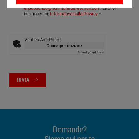
inviando un messaggio a
unsubscribe@herrmannultraschall.com
. Ulteriori
informazioni:
Informativa sulla Privacy
.*
Verifica Anti-Robot
Clicca per iniziare
Friendly
Captcha ⇗
INVIA
Domande?