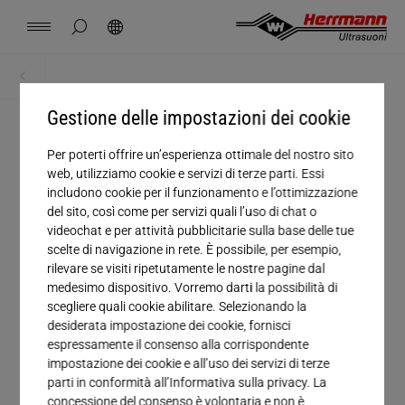
Spain
español
nascondi ricerca nella pagina
Cerca
USA
english
Contatto
Località
Notizie
Offerta di lavoro
Download
Home
Download
China
Gestione delle impostazioni dei cookie
中文
english
Herrmann Engineering
Per poterti offrire un’esperienza ottimale del nostro sito
Titolo
Mexico
español
web, utilizziamo cookie e servizi di terze parti. Essi
Soluzioni per settore
includono cookie per il funzionamento e l’ottimizzazione
Azienda
del sito, così come per servizi quali l’uso di chat o
Hungary
magyar
videochat e per attività pubblicitarie sulla base delle tue
Saldare con gli ultrasuoni
scelte di navigazione in rete. È possibile, per esempio,
Nome
rilevare se visiti ripetutamente le nostre pagine dal
Japan
日本語
medesimo dispositivo. Vorremo darti la possibilità di
Prodotti
Cognome
scegliere quali cookie abilitare. Selezionando la
desiderata impostazione dei cookie, fornisci
E-mail*
espressamente il consenso alla corrispondente
L'azienda
impostazione dei cookie e all’uso dei servizi di terze
parti in conformità all’Informativa sulla privacy. La
Numero di telefono
concessione del consenso è volontaria e non è