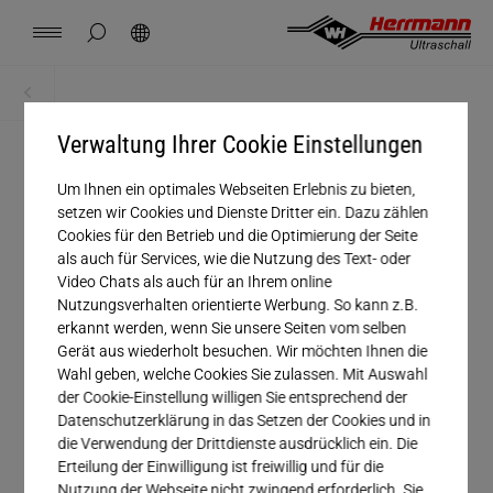
Spain
español
Seitensuche schließen
Suchen
USA
english
Kontakt
Standorte
News
Jobs
Downloads
Startseite
Downloads
China
Verwaltung Ihrer Cookie Einstellungen
中文
english
Herrmann Engineering
Um Ihnen ein optimales Webseiten Erlebnis zu bieten,
Anrede
Mexico
español
setzen wir Cookies und Dienste Dritter ein. Dazu zählen
Branchenlösung
Cookies für den Betrieb und die Optimierung der Seite
Unternehmen
als auch für Services, wie die Nutzung des Text- oder
Hungary
magyar
Video Chats als auch für an Ihrem online
Schweißen mit Ultraschall
Nutzungsverhalten orientierte Werbung. So kann z.B.
Vorname
erkannt werden, wenn Sie unsere Seiten vom selben
Japan
日本語
Gerät aus wiederholt besuchen. Wir möchten Ihnen die
Produkte
Nachname
Wahl geben, welche Cookies Sie zulassen. Mit Auswahl
der Cookie-Einstellung willigen Sie entsprechend der
E-Mail*
Datenschutzerklärung in das Setzen der Cookies und in
Unternehmen
die Verwendung der Drittdienste ausdrücklich ein. Die
Erteilung der Einwilligung ist freiwillig und für die
Telefonnummer
Nutzung der Webseite nicht zwingend erforderlich. Sie