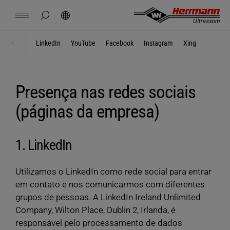
Spain
español
ocultar pesquisa da página
Pesquisar
USA
english
Contato
Localizações
Notícias
Trabalho
Downloads
LinkedIn
YouTube
Facebook
Instagram
Xing
Home
Privacidade
China
中文
english
Herrmann Engineering
Presença nas redes sociais
Mexico
español
Soluções para Filiais
(páginas da empresa)
Hungary
magyar
Soldar com ultrassom
1. LinkedIn
Japan
日本語
Produtos
Utilizamos o LinkedIn como rede social para entrar
em contato e nos comunicarmos com diferentes
grupos de pessoas. A LinkedIn Ireland Unlimited
Empresa
Company, Wilton Place, Dublin 2, Irlanda, é
responsável pelo processamento de dados