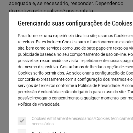
adequada e, se necessário, responder. Dependendo
do motivo pelo qual você nos contata,
processamos seus dados pessoais com nosso
Gerenciando suas configurações de Cookies
interesse legítimo, de acordo com o Art. 6,
parágrafo 1, alínea f) do RGPD ou com o Art. 6,
Para fornecer uma experiência ideal no site, usamos Cookies e 
parágrafo 1, alínea b) do RGPD, se sua solicitação
terceiros. Estes incluem Cookies para o funcionamento e a oti
tiver como objetivo a celebração de um contrato
site, bem como serviços como uso de bate-papo em texto ou ví
publicidade baseada no seu comportamento de uso on-line. Po
conosco.
possível ser reconhecido se visitar repetidamente nossas págin
do mesmo dispositivo. Gostaríamos de lhe dar a opção de esco
O LinkedIn nos fornece os chamados dados de
Cookies serão permitidos. Ao selecionar a configuração de Coo
análise de página. Esses dados são estatísticas
concorda expressamente com a configuração dos mesmos e o
anônimas que nos ajudam a avaliar a qualidade da
serviços de terceiros conforme a Política de Privacidade. A co
nossa página no LinkedIn e do nosso conteúdo. O
permissão é voluntária e não obrigatória para o uso do site. 
possível revogar o consentimento a qualquer momento, por me
LinkedIn coleta dados de uso sobre suas
Política de Privacidade.
interações na nossa página do LinkedIn e gera
estatísticas a partir deles. Não temos acesso aos
Cookies estritamente necessários/Cookies tecnicamen
dados de uso. Para o processamento dos dados
necessários
de análise de página, existe uma responsabilidade