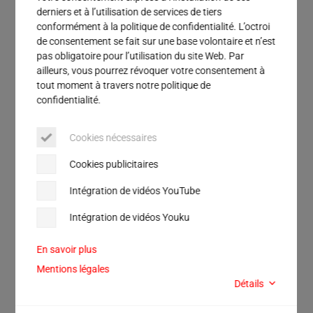
Service
derniers et à l’utilisation de services de tiers
Rue
conformément à la politique de confidentialité. L’octroi
de consentement se fait sur une base volontaire et n’est
Ville
pas obligatoire pour l’utilisation du site Web. Par
ailleurs, vous pourrez révoquer votre consentement à
tout moment à travers notre politique de
Code postal
confidentialité.
Pays
Cookies nécessaires
Je déclare accepter que mes données à caractère
Cookies publicitaires
personnel volontairement fournies soient utilisées pour
m’envoyer par e-mail des informations promotionnelles
Intégration de vidéos YouTube
sur des produits et services. J’obtiens pour ce faire
l’accès au fichier que j’ai demandé dans la rubrique de
Intégration de vidéos Youku
téléchargement. Après avoir envoyé le formulaire, je
recevrai un e-mail dans lequel je pourrai confirmer mon
consentement en cliquant sur un lien de confirmation
En savoir plus
(double opt-in). J’aurai ensuite accès au fichier de
téléchargement demandé. Le consentement à la prise
Mentions légales
de contact publicitaire est volontaire, et je peux le
Détails
révoquer à tout moment avec effet pour l’avenir, par
exemple via un lien de désabonnement dans l’e-mail de