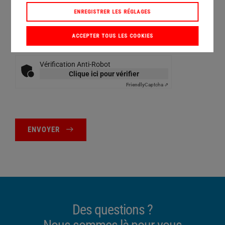
contact ou par message adressé à
ENREGISTRER LES RÉGLAGES
unsubscribe@herrmannultraschall.com
. Pour en
savoir plus, consulter :
Politique de confidentialité
.*
ACCEPTER TOUS LES COOKIES
Vérification Anti-Robot
Clique ici pour vérifier
Friendly
Captcha ⇗
ENVOYER
Des questions ?