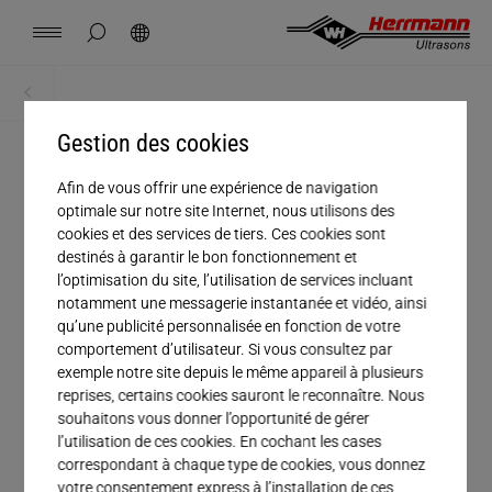
Spain
español
masquer la recherche de page
Rechercher
USA
english
Contact
Sites
Actualités
Emploi
Téléchargements
Accueil
Téléchargements
China
Gestion des cookies
中文
english
Herrmann Engineering
Afin de vous offrir une expérience de navigation
Civilité
Mexico
español
optimale sur notre site Internet, nous utilisons des
Solutions par secteur
cookies et des services de tiers. Ces cookies sont
Entreprise
destinés à garantir le bon fonctionnement et
Hungary
magyar
l’optimisation du site, l’utilisation de services incluant
Soudage par ultrasons
notamment une messagerie instantanée et vidéo, ainsi
Prénom
qu’une publicité personnalisée en fonction de votre
Japan
日本語
comportement d’utilisateur. Si vous consultez par
Produits
Nom
exemple notre site depuis le même appareil à plusieurs
reprises, certains cookies sauront le reconnaître. Nous
E-mail*
souhaitons vous donner l’opportunité de gérer
Entreprise
l’utilisation de ces cookies. En cochant les cases
correspondant à chaque type de cookies, vous donnez
Numéro de téléphone
votre consentement express à l’installation de ces