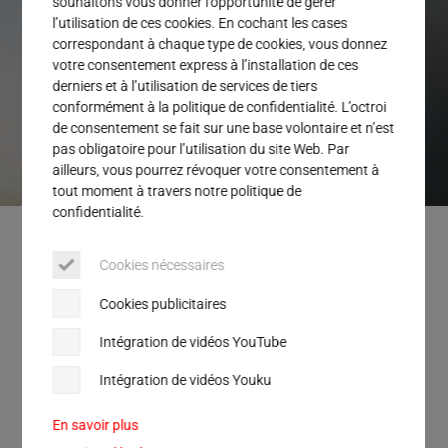
souhaitons vous donner l’opportunité de gérer
Service
l’utilisation de ces cookies. En cochant les cases
correspondant à chaque type de cookies, vous donnez
votre consentement express à l’installation de ces
derniers et à l’utilisation de services de tiers
conformément à la politique de confidentialité. L’octroi
de consentement se fait sur une base volontaire et n’est
pas obligatoire pour l’utilisation du site Web. Par
ailleurs, vous pourrez révoquer votre consentement à
tout moment à travers notre politique de
confidentialité.
Les directeurs généraux de Herrmann Ultraschall, le CSO André Deponte
(à gauche) ainsi que le CEO Thomas Herrmann (2e à partir de la gauche)
Cookies nécessaires
célèbrent la cession des droits exclusifs du procédé par Syntegon,
représenté par le CEO d’alors, le Dr. Michael Grosse (2e à partir de la
droite) et Stefan Brandstetter, avocat spécialisé en droit des brevets (à
Cookies publicitaires
droite).
Intégration de vidéos YouTube
Intégration de vidéos Youku
Syntegon transfère un brevet
En savoir plus