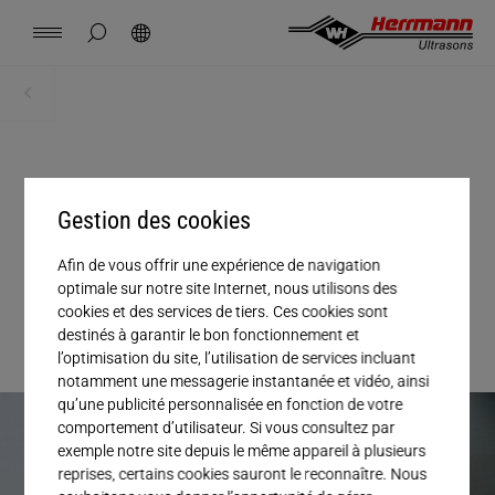
Spain
español
masquer la recherche de page
Rechercher
USA
english
Contact
Sites
Actualités
Emploi
Téléchargements
Accueil
Actualités + Événements
China
中文
english
Herrmann Engineering
02. NOVEMBRE 2023
, ACTUALITÉS
Mexico
español
Gestion des cookies
Nouvelle procédure : Scellage
Solutions par secteur
de papier non couché par
Afin de vous offrir une expérience de navigation
Hungary
magyar
optimale sur notre site Internet, nous utilisons des
Soudage par ultrasons
ultrasons
cookies et des services de tiers. Ces cookies sont
destinés à garantir le bon fonctionnement et
Japan
日本語
l’optimisation du site, l’utilisation de services incluant
Produits
notamment une messagerie instantanée et vidéo, ainsi
qu’une publicité personnalisée en fonction de votre
comportement d’utilisateur. Si vous consultez par
Entreprise
exemple notre site depuis le même appareil à plusieurs
reprises, certains cookies sauront le reconnaître. Nous