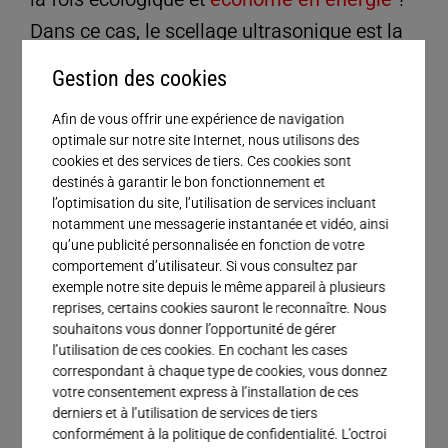
Service
Dans ce cas, le scellage ultrasonique est la
solution idéale pour vous aider à rendre
Gestion des cookies
votre processus d’emballage plus durable.
Afin de vous offrir une expérience de navigation
Contactez-nous et ensemble, nous
optimale sur notre site Internet, nous utilisons des
débuterons un projet visant à la mise en
cookies et des services de tiers. Ces cookies sont
destinés à garantir le bon fonctionnement et
œuvre de la mégatendance de la durabilité
l’optimisation du site, l’utilisation de services incluant
pour vos applications, le tout de manière
notamment une messagerie instantanée et vidéo, ainsi
qu’une publicité personnalisée en fonction de votre
pratique, économique et rapide.
comportement d’utilisateur. Si vous consultez par
exemple notre site depuis le même appareil à plusieurs
reprises, certains cookies sauront le reconnaître. Nous
souhaitons vous donner l’opportunité de gérer
l’utilisation de ces cookies. En cochant les cases
correspondant à chaque type de cookies, vous donnez
votre consentement express à l’installation de ces
derniers et à l’utilisation de services de tiers
conformément à la politique de confidentialité. L’octroi