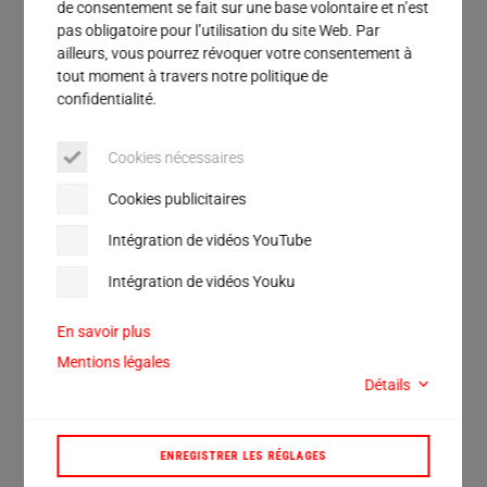
de consentement se fait sur une base volontaire et n’est
pas obligatoire pour l’utilisation du site Web. Par
ailleurs, vous pourrez révoquer votre consentement à
tout moment à travers notre politique de
confidentialité.
d’emballages
hermétiques
grâce à
Cookies nécessaires
l’éviction du matériau de
remplissage de la zone de scellage
Cookies publicitaires
sous l’action des vibrations.
Intégration de vidéos YouTube
Intégration de vidéos Youku
En savoir plus
Mentions légales
Détails
ENREGISTRER LES RÉGLAGES