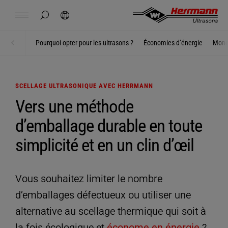
Spain
español
masquer la recherche de page
Rechercher
USA
english
Contact
Sites
Actualités
Emploi
Téléchargements
Pourquoi opter pour les ultrasons ?
Économies d’énergie
Mono
Accueil
SUSTAINABILITY
China
中文
english
Herrmann Engineering
SCELLAGE ULTRASONIQUE AVEC HERRMANN
Mexico
español
Vers une méthode
Solutions par secteur
d’emballage durable en toute
Hungary
magyar
Soudage par ultrasons
simplicité et en un clin d’œil
Japan
日本語
Produits
Vous souhaitez limiter le nombre
d’emballages défectueux ou utiliser une
Entreprise
alternative au scellage thermique qui soit à
la fois écologique et
économe en énergie
?