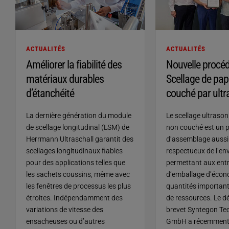
ACTUALITÉS
ACTUALITÉS
Améliorer la fiabilité des
Nouvelle procéd
matériaux durables
Scellage de pap
d’étanchéité
couché par ult
La dernière génération du module
Le scellage ultrason
de scellage longitudinal (LSM) de
non couché est un 
Herrmann Ultraschall garantit des
d’assemblage aussi
scellages longitudinaux fiables
respectueux de l’en
pour des applications telles que
permettant aux entr
les sachets coussins, même avec
d’emballage d’écon
les fenêtres de processus les plus
quantités important
étroites. Indépendamment des
de ressources. Le d
variations de vitesse des
brevet Syntegon Te
ensacheuses ou d’autres
GmbH a récemment 