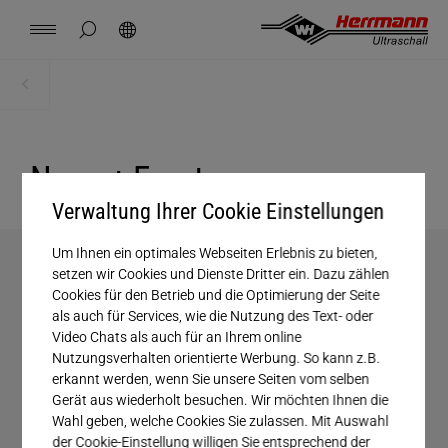
Spain
español
Seitensuche schließen
Suchen
USA
english
Kontakt
Standorte
News
Jobs
Downloads
Startseite
Unternehmen
China
中文
english
Herrmann Engineering
News + Events
Mexico
español
Branchenlösung
Verwaltung Ihrer Cookie Einstellungen
Hungary
Um Ihnen ein optimales Webseiten Erlebnis zu bieten,
magyar
Schweißen mit Ultraschall
setzen wir Cookies und Dienste Dritter ein. Dazu zählen
Suchen
Cookies für den Betrieb und die Optimierung der Seite
Japan
als auch für Services, wie die Nutzung des Text- oder
日本語
Produkte
Video Chats als auch für an Ihrem online
Nutzungsverhalten orientierte Werbung. So kann z.B.
erkannt werden, wenn Sie unsere Seiten vom selben
Unternehmen
Gerät aus wiederholt besuchen. Wir möchten Ihnen die
Wahl geben, welche Cookies Sie zulassen. Mit Auswahl
der Cookie-Einstellung willigen Sie entsprechend der