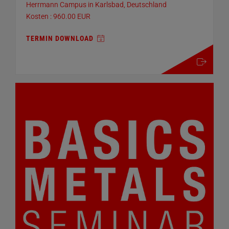
Herrmann Campus in Karlsbad, Deutschland
Kosten : 960.00 EUR
TERMIN DOWNLOAD
mehr details