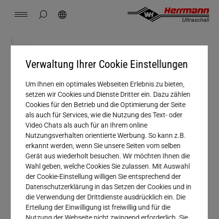
Spain
español
Seitensuche schließen
Suchen
USA
english
Kontakt
Standorte
News
Jobs
Downloads
Startseite
Downloads
China
Verwaltung Ihrer Cookie Einstellungen
中文
english
Herrmann Engineering
Um Ihnen ein optimales Webseiten Erlebnis zu bieten,
Anrede
Mexico
español
setzen wir Cookies und Dienste Dritter ein. Dazu zählen
Branchenlösung
Cookies für den Betrieb und die Optimierung der Seite
Unternehmen
als auch für Services, wie die Nutzung des Text- oder
Hungary
magyar
Video Chats als auch für an Ihrem online
Schweißen mit Ultraschall
Nutzungsverhalten orientierte Werbung. So kann z.B.
Vorname
erkannt werden, wenn Sie unsere Seiten vom selben
Japan
日本語
Gerät aus wiederholt besuchen. Wir möchten Ihnen die
Produkte
Nachname
Wahl geben, welche Cookies Sie zulassen. Mit Auswahl
der Cookie-Einstellung willigen Sie entsprechend der
E-Mail*
Datenschutzerklärung in das Setzen der Cookies und in
Unternehmen
die Verwendung der Drittdienste ausdrücklich ein. Die
Erteilung der Einwilligung ist freiwillig und für die
Telefonnummer
Nutzung der Webseite nicht zwingend erforderlich. Sie